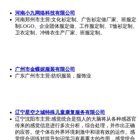
辽宁星空之城特殊儿童康复服务有限公司
辽宁沈阳市
主营:感觉统合是指人的大脑将从各种感器官
传来的感觉信息进行多次分析，综合处理，并作出正确
的应答。使个体在外界环境刺激中和谐有效的运作。感
觉统合训练对提升知识学习有着重大的作用，感觉统合
训练教的不是知识，而是吸收知识的工具——能力。老
师先针对孩子感觉统合能力进行评估，然后安排针对性
强的课程，从孩子薄弱环节切入训练，快速提升训练效
果。使孩子自主学习能力大大提升。 个训课是老师对孩
子进行一对一训练。由于孤独症儿童每个孩子的特点都
不同，老师通过对每个孩子的应用行为分析，制定个别
化教学计划。之后训练孩子的认知理
深圳市深艺美衣架有限公司
广东深圳市
主营:我公司专注生产高端品牌男装衣架、女
装衣架、童装木衣架。以多元的设计、艺术的色彩，至
优的品质，造型完美，尽显您品牌风范。 本厂从选材、
杆模、配料、压、磨、喷、包装等都有专业QC把关，确
保质量。衣架材料均采用榉木、荷木、枫木使其更耐高