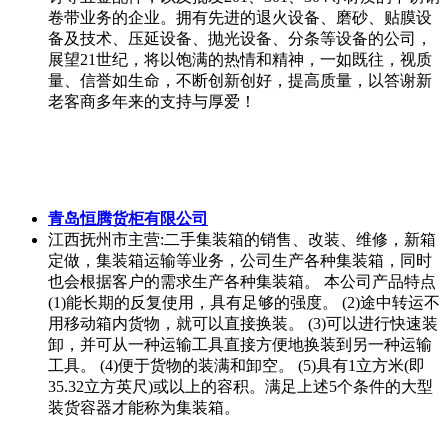
业核心团队学习，企业销售团队培训，个人演说能力培
训，个人销售力培训，企业内训，拓展训练，企业内部
培训体系搭建，企业商学院建设等服务。 提供得产品
有：体验式执行内训，外训系统，内训系统，文化建设
系统，商学院建设系统，定制游学系统。 本公司主要面
对企业管理咨询培训和团队建设，为企业打造核心的领
导团队，以及构建企业文化。树立适合发展的企业价值
观。
北京晟裕文化传媒有限公司
北京
主营:北京晟裕文化传媒有限公司活动策划是提高市
场占有率的有效行为，一份可执行、可操作、创意突出
的活动策划案，可有效提升企业的知名度及品牌美誉
度。活动策划案是相对于市场策划案而言，严格说它们
同属市场策划的兄弟分支，活动策划、市场策划是相辅
相成、相互联系的。市场策划和活动策划都从属于企业
的整体营销思想，只有在品牌策划完善前提下做出的市
场策划案和活动策划案才兼具整体性和延续性，也只有
这样，能够有效的使受众群体了解一个品牌的文化内
涵。