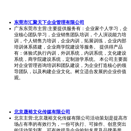
寿光冬日暖阳农业科技有限公司
山东
主营:寿光冬日暖阳农业科技有限公司位于“中国蔬
菜之乡”、“中国冬暖式大棚”发源地的山东省寿光市。
公司自成立以来，凭借先进的设计理念、科学的经营体
制、过硬的技术力量、合格的施工队伍，获得了广大客
户的承认和好评！ 公司本着“以服务为向导，以质量求
发展”的经营理念，依靠过硬的施工质量和完善的售后服
务与国内诸多企业建立了良好的合作关系，愿与社会各
界朋友竭诚合作，共创辉煌！
沈阳融科创能建材有限公司
辽宁沈阳市
主营:沈阳融科创能建材有限公司成立于2005
年，是一家集生产、销售于一体的品种多样化、生产规
模化、服务专业化、企业现代化的建材企业，经过多年
努力和积累，凭借着优质产品和良好商誉，成为了东北
建林行业龙头企业。 公司主营产品：烧结砖、透水砖、
屋面瓦、落水系统、天然石材、古建砖瓦等产品，产品