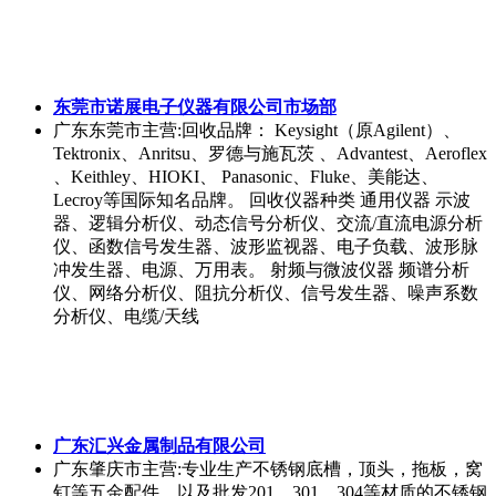
卷带业务的企业。拥有先进的退火设备、磨砂、贴膜设
备及技术、压延设备、抛光设备、分条等设备的公司，
展望21世纪，将以饱满的热情和精神，一如既往，视质
量、信誉如生命，不断创新创好，提高质量，以答谢新
老客商多年来的支持与厚爱！
青岛恒腾货柜有限公司
江西抚州市
主营:二手集装箱的销售、改装、维修，新箱
定做，集装箱运输等业务，公司生产各种集装箱，同时
也会根据客户的需求生产各种集装箱。 本公司产品特点
(1)能长期的反复使用，具有足够的强度。 (2)途中转运不
用移动箱内货物，就可以直接换装。 (3)可以进行快速装
卸，并可从一种运输工具直接方便地换装到另一种运输
工具。 (4)便于货物的装满和卸空。 (5)具有1立方米(即
35.32立方英尺)或以上的容积。满足上述5个条件的大型
装货容器才能称为集装箱。
东莞市汇聚天下企业管理有限公司
广东东莞市
主营:主要提供服务有：企业家个人学习，企