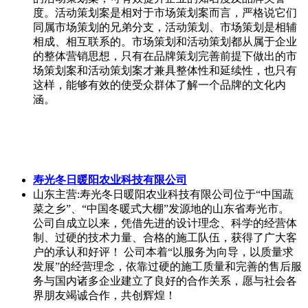
主要应用于商业住宅，别墅洋房，园林路面等，并与各
大知名开发商成为战略合作伙伴，例如碧桂园集团、远
洋地产、广州越秀、中铁九局、伴山湖、市政园林等，
是各大楼盘开发商合作伙伴。
沈阳吉光机械有限公司
辽宁沈阳市
主营:通过多年研究逐渐形成了TSG系列七种
型号多种规格升降杆 按驱动方式分：电动、手动升降杆
按升降方式：分倍伸升降（即各节活动管同时升降）、
逐节升降杆（即活动管逐节接力式升降） 一、电动升降
杆 1.TSGⅢL电动升降杆 ,使用高强度铝合金圆管，倍升
伸升降，电机、丝杠、丝母、钢丝绳组合传递动力，承
重20-70kg，升高≤20m，使用电源电压交流220V、直流
24V或直流12V。 2.TSGⅢZL电动升降杆 ,使用带四个外
键的圆铝管提高了转角精度，倍升伸升降，电机、丝
杠、丝母、钢丝绳组合传递动力，承
1
/641
下一页
上一页
首页
尾页
登录
注册
反馈
回顶部
客户端