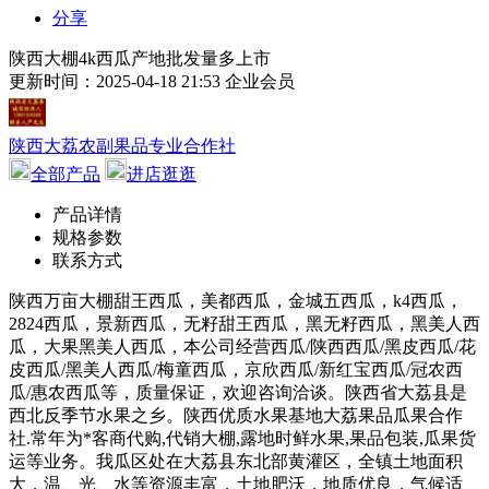
分享
陕西大棚4k西瓜产地批发量多上市
更新时间：2025-04-18 21:53
企业会员
陕西大荔农副果品专业合作社
全部产品
进店逛逛
产品详情
规格参数
联系方式
陕西万亩大棚甜王西瓜，美都西瓜，金城五西瓜，k4西瓜，
2824西瓜，景新西瓜，无籽甜王西瓜，黑无籽西瓜，黑美人西
瓜，大果黑美人西瓜，本公司经营西瓜/陕西西瓜/黑皮西瓜/花
皮西瓜/黑美人西瓜/梅童西瓜，京欣西瓜/新红宝西瓜/冠农西
瓜/惠农西瓜等，质量保证，欢迎咨询洽谈。陕西省大荔县是
西北反季节水果之乡。陕西优质水果基地大荔果品瓜果合作
社.常年为*客商代购,代销大棚,露地时鲜水果,果品包装,瓜果货
运等业务。我瓜区处在大荔县东北部黄灌区，全镇土地面积
大，温、光、水等资源丰富，土地肥沃，地质优良，气候适