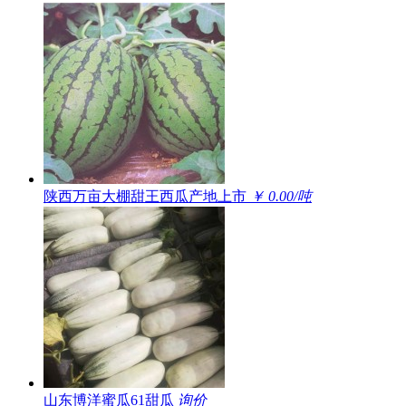
陕西万亩大棚甜王西瓜产地上市
￥ 0.00/吨
山东博洋蜜瓜61甜瓜
询价