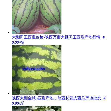
大棚田王西瓜价格-陕西万亩大棚田王西瓜产地行情
￥
0.00/吨
陕西大棚金城5西瓜产地，陕西长花皮西瓜产地批发
￥
0.90/斤