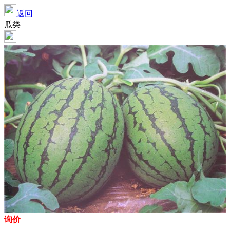
返回
瓜类
询价