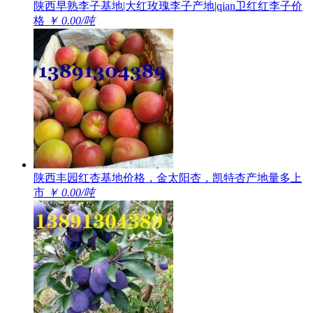
陕西早熟李子基地|大红玫瑰李子产地|qian卫红红李子价
格
￥ 0.00/吨
陕西丰园红杏基地价格，金太阳杏，凯特杏产地量多上
市
￥ 0.00/吨