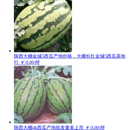
陕西大棚金城5西瓜产地价格，大棚长红金城5西瓜基地
行
￥ 0.00/吨
陕西大棚4k西瓜产地批发量多上市
￥ 0.00/吨