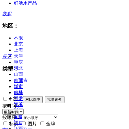
鲜活水产品
收起
地区：
不限
北京
上海
天津
展开
重庆
类型：
河北
山西
内蒙古
全部
辽宁
首页
吉林
服务
黑龙江
二手
全选
江苏
加工
按时间：
浙江
合作
安徽
库存
按顺序：
福建
标价
图片
金牌
江西