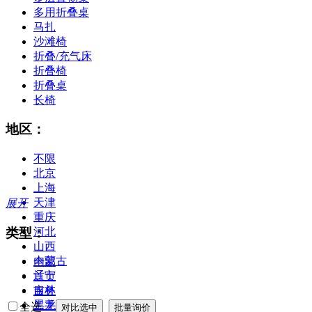
多用折叠桌
马扎
沙滩椅
折叠/充气床
折叠椅
折叠桌
长椅
地区：
不限
北京
上海
天津
展开
重庆
类型：
河北
山西
内蒙古
全部
辽宁
首页
吉林
服务
黑龙江
二手
全选