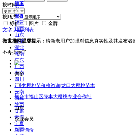
江苏
加工
按时间：
浙江
合作
安徽
库存
按顺序：
福建
标价
图片
金牌
江西
文字
大图
列表
山东
微世推网温馨提示：
请新老用户加强对信息真实性及其发布者
河南
湖北
不再提示了
湖南
广东
广西
海南
询价
四川
贵州
大樱桃苗价格咨询|龙口大樱桃苗木
云南
烟台市福山区绿丰大樱桃专业合作社
西藏
陕西
山东
甘肃
青海
企业会员
宁夏
新疆
立即询价