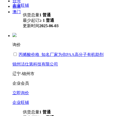
台湾
企业旺铺
香港
澳门
供货总量
1 普通
最少起订
≥ 1 普通
更新时间
2025-06-03
询价
丙烯酸价格_知名厂家为你PAA高分子有机助剂
锦州洁仕第科技有限公司
辽宁-锦州市
企业会员
立即询价
企业旺铺
供货总量
1 普通