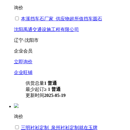
询价
本溪挡车石厂家_供应物超所值挡车圆石
沈阳禹通交通设施工程有限公司
辽宁-沈阳市
企业会员
立即询价
企业旺铺
供货总量
1 普通
最少起订
≥ 1 普通
更新时间
2025-05-19
询价
三明衬衫定制_泉州衬衫定制就在玉牌