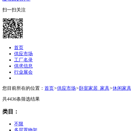
扫一扫关注
首页
供应市场
工厂名录
供求信息
行业展会
您目前所在的位置：
首页
>
供应市场
>
卧室家居_家具
>
休闲家
共
4436
条筛选结果
类目：
不限
多层置物架