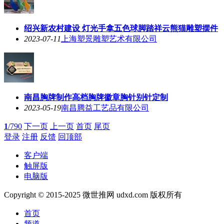
绍兴新农村建设 灯光手拿五色球脚踏祥云熊猫雕塑摆件
2023-07-11
上海塑景雕塑艺术有限公司
南昌胸牌制作高档胸牌徽章胸针别针定制
2023-05-19
南昌腾益工艺品有限公司
1
/790
下一页
上一页
首页
尾页
登录
注册
反馈
回顶部
客户端
触屏版
电脑版
Copyright © 2015-2025 微世推网 udxd.com 版权所有
首页
频道