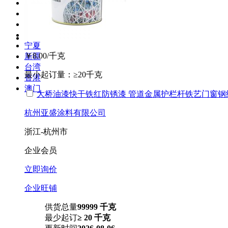
西藏
陕西
甘肃
青海
宁夏
￥8.00
/千克
新疆
台湾
最小起订量：
≥20千克
香港
澳门
大桥油漆快干铁红防锈漆 管道金属护栏杆铁艺门窗钢
杭州亚盛涂料有限公司
浙江-杭州市
企业会员
立即询价
企业旺铺
供货总量
99999 千克
最少起订
≥ 20 千克