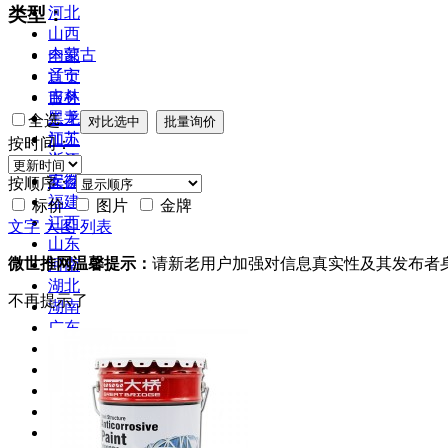
类型：
河北
山西
内蒙古
全部
辽宁
首页
吉林
服务
黑龙江
二手
全选
江苏
加工
按时间：
浙江
合作
安徽
库存
按顺序：
福建
标价
图片
金牌
江西
文字
大图
列表
山东
微世推网温馨提示：
请新老用户加强对信息真实性及其发布者
河南
湖北
不再提示了
湖南
广东
广西
海南
四川
贵州
云南