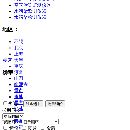
空气污染监测仪器
水污染监测仪器
水污染检测仪器
地区：
不限
北京
上海
天津
展开
重庆
类型：
河北
山西
内蒙古
全部
辽宁
首页
吉林
服务
黑龙江
二手
全选
江苏
加工
按时间：
浙江
合作
安徽
库存
按顺序：
福建
标价
图片
金牌