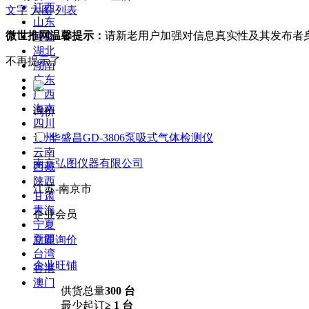
江西
文字
大图
列表
山东
微世推网温馨提示：
请新老用户加强对信息真实性及其发布者
河南
湖北
不再提示了
湖南
广东
广西
海南
询价
四川
贵州
华盛昌GD-3806泵吸式气体检测仪
云南
南京弘图仪器有限公司
西藏
陕西
江苏-南京市
甘肃
青海
企业会员
宁夏
新疆
立即询价
台湾
企业旺铺
香港
澳门
供货总量
300 台
最少起订
≥ 1 台