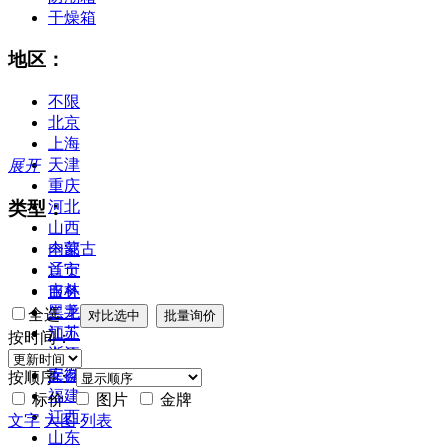
干燥箱
地区：
不限
北京
上海
天津
展开
重庆
类型：
河北
山西
内蒙古
全部
辽宁
首页
吉林
服务
黑龙江
二手
全选
江苏
加工
按时间：
浙江
合作
安徽
库存
按顺序：
福建
标价
图片
金牌
江西
文字
大图
列表
山东