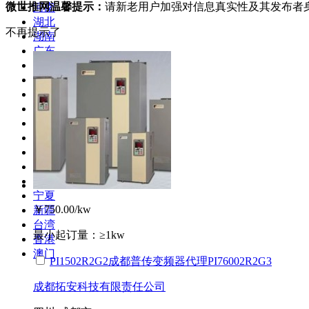
微世推网温馨提示：
请新老用户加强对信息真实性及其发布者
河南
湖北
不再提示了
湖南
广东
广西
海南
四川
贵州
云南
西藏
陕西
甘肃
青海
宁夏
￥750.00
/kw
新疆
台湾
最小起订量：
≥1kw
香港
澳门
PI1502R2G2成都普传变频器代理PI76002R2G3
成都拓安科技有限责任公司