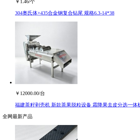
￥
1.46
/个
304奥氏体+435合金钢复合钻尾 规格6.3-14*38
￥
12000.00
/台
福建茶籽剥壳机 新款茶果脱粒设备 霜降果去皮分选一体
全网最新产品