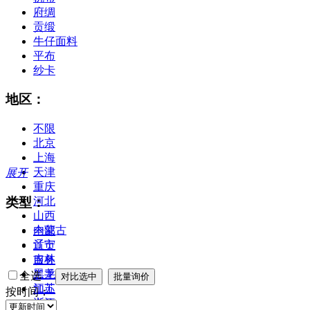
府绸
贡缎
牛仔面料
平布
纱卡
地区：
不限
北京
上海
天津
展开
重庆
类型：
河北
山西
内蒙古
全部
辽宁
首页
吉林
服务
黑龙江
二手
全选
江苏
加工
按时间：
浙江
合作