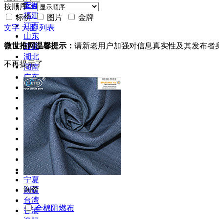
安徽
库存
按顺序：
福建
标价
图片
金牌
江西
文字
大图
列表
山东
微世推网温馨提示：
请新老用户加强对信息真实性及其发布者
河南
湖北
不再提示了
湖南
广东
广西
海南
四川
贵州
云南
西藏
陕西
甘肃
青海
宁夏
询价
新疆
台湾
全棉阻燃布
香港