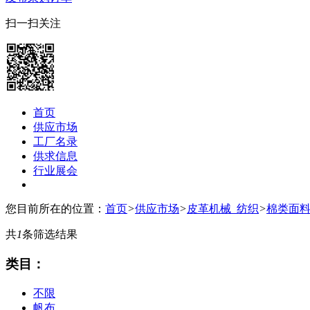
扫一扫关注
首页
供应市场
工厂名录
供求信息
行业展会
您目前所在的位置：
首页
>
供应市场
>
皮革机械_纺织
>
棉类面
共
1
条筛选结果
类目：
不限
帆布