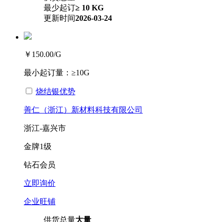
最少起订
≥ 10 KG
更新时间
2026-03-24
￥150.00
/G
最小起订量：
≥10G
烧结银优势
善仁（浙江）新材料科技有限公司
浙江-嘉兴市
金牌
1级
钻石会员
立即询价
企业旺铺
供货总量
大量