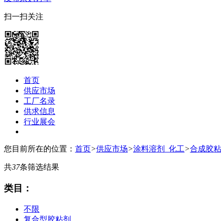
扫一扫关注
首页
供应市场
工厂名录
供求信息
行业展会
您目前所在的位置：
首页
>
供应市场
>
涂料溶剂_化工
>
合成胶
共
37
条筛选结果
类目：
不限
复合型胶粘剂