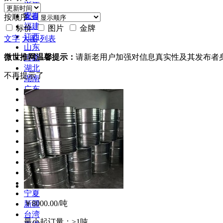
浙江
合作
安徽
库存
按顺序：
福建
标价
图片
金牌
江西
文字
大图
列表
山东
微世推网温馨提示：
请新老用户加强对信息真实性及其发布者
河南
湖北
不再提示了
湖南
广东
广西
海南
四川
贵州
云南
西藏
陕西
甘肃
青海
宁夏
￥8000.00
/吨
新疆
台湾
最小起订量：
≥1吨