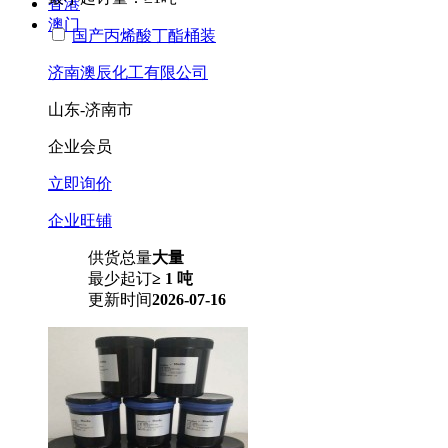
香港
澳门
国产丙烯酸丁酯桶装
济南澳辰化工有限公司
山东-济南市
企业会员
立即询价
企业旺铺
供货总量
大量
最少起订
≥ 1 吨
更新时间
2026-07-16