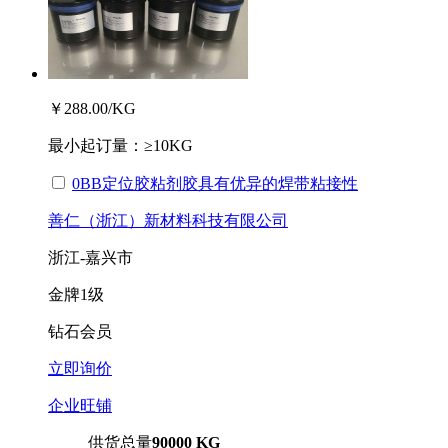
￥288.00
/KG
最小起订量：
≥10KG
0BB定位胶粘剂胶具有优异的焊带粘接性
善仁（浙江）新材料科技有限公司
浙江-嘉兴市
金牌
1级
钻石会员
立即询价
企业旺铺
供货总量
90000 KG