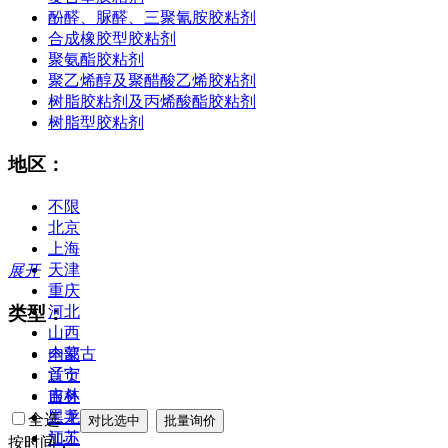
酚醛、脲醛、三聚氰胺胶粘剂
合成橡胶型胶粘剂
聚氨酯胶粘剂
聚乙烯醇及聚醋酸乙烯胶粘剂
树脂胶粘剂及丙烯酸酯胶粘剂
树脂型胶粘剂
地区：
不限
北京
上海
天津
展开
重庆
类型：
河北
山西
内蒙古
全部
辽宁
首页
吉林
服务
黑龙江
二手
全选
江苏
加工
按时间：