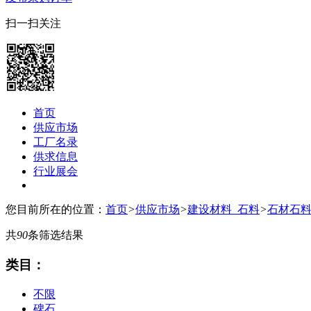
扫一扫关注
首页
供应市场
工厂名录
供求信息
行业展会
您目前所在的位置：
首页
>
供应市场
>
建设材料_石料
>
石材石
共
90
条筛选结果
类目：
不限
碑石