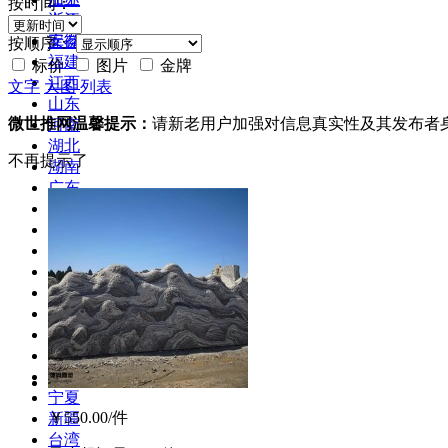
按时间：
浙江
合作
安徽
库存
按顺序：
福建
标价
图片
金牌
江西
文字
大图
列表
山东
微世推网温馨提示：
请新老用户加强对信息真实性及其发布者
河南
湖北
不再提示了
湖南
广东
广西
海南
四川
贵州
云南
西藏
陕西
甘肃
青海
宁夏
￥550.00
/件
新疆
台湾