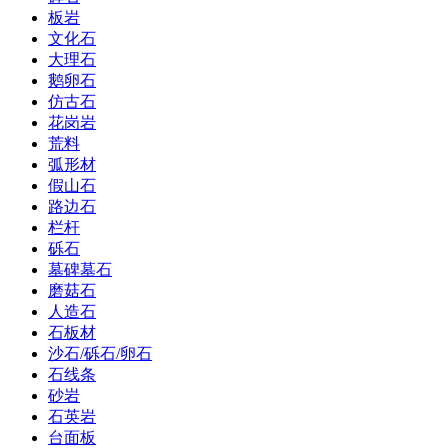
板岩
文化石
大理石
鹅卵石
仿古石
花岗岩
荒料
弧形材
假山石
路边石
栏杆
砾石
墓碑墓石
磨菇石
人造石
石板材
沙石/砾石/卵石
石线条
砂岩
石英岩
台面板