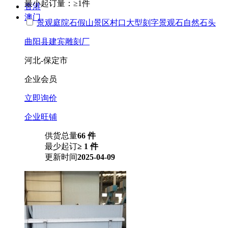
最小起订量：
≥1件
香港
澳门
景观庭院石假山景区村口大型刻字景观石自然石头
曲阳县建宾雕刻厂
河北-保定市
企业会员
立即询价
企业旺铺
供货总量
66 件
最少起订
≥ 1 件
更新时间
2025-04-09