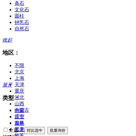
条石
文化石
圆柱
钟乳石
自然石
收起
地区：
不限
北京
上海
天津
展开
重庆
类型：
河北
山西
内蒙古
全部
辽宁
首页
吉林
服务
黑龙江
二手
全选
江苏
加工