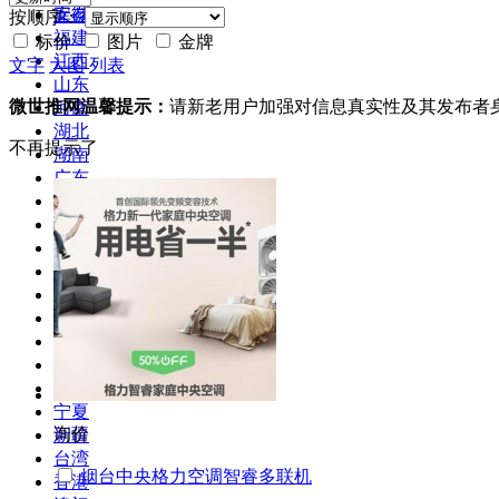
安徽
库存
按顺序：
福建
标价
图片
金牌
江西
文字
大图
列表
山东
微世推网温馨提示：
请新老用户加强对信息真实性及其发布者
河南
湖北
不再提示了
湖南
广东
广西
海南
四川
贵州
云南
西藏
陕西
甘肃
青海
宁夏
询价
新疆
台湾
烟台中央格力空调智睿多联机
香港