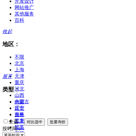
开发设计
网站推广
其他服务
百科
收起
地区：
不限
北京
上海
天津
展开
重庆
类型：
河北
山西
内蒙古
全部
辽宁
首页
吉林
服务
黑龙江
二手
全选
江苏
加工
按时间：
浙江
合作