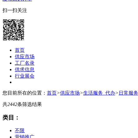
扫一扫关注
首页
供应市场
工厂名录
供求信息
行业展会
您目前所在的位置：
首页
>
供应市场
>
生活服务_代办
>
日常服
共
2442
条筛选结果
类目：
不限
营销推广